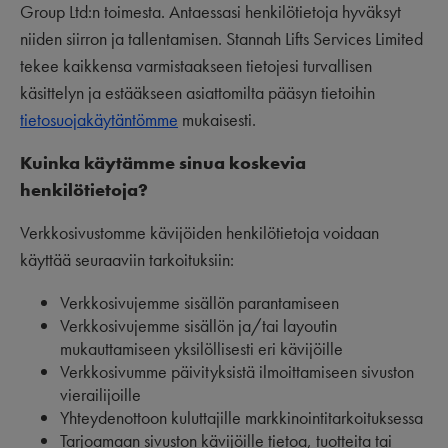
Group Ltd:n toimesta. Antaessasi henkilötietoja hyväksyt
niiden siirron ja tallentamisen. Stannah Lifts Services Limited
tekee kaikkensa varmistaakseen tietojesi turvallisen
käsittelyn ja estääkseen asiattomilta pääsyn tietoihin
tietosuojakäytäntömme
mukaisesti.
Kuinka käytämme sinua koskevia
henkilötietoja?
Verkkosivustomme kävijöiden henkilötietoja voidaan
käyttää seuraaviin tarkoituksiin:
Verkkosivujemme sisällön parantamiseen
Verkkosivujemme sisällön ja/tai layoutin
mukauttamiseen yksilöllisesti eri kävijöille
Verkkosivumme päivityksistä ilmoittamiseen sivuston
vierailijoille
Yhteydenottoon kuluttajille markkinointitarkoituksessa
Tarjoamaan sivuston kävijöille tietoa, tuotteita tai