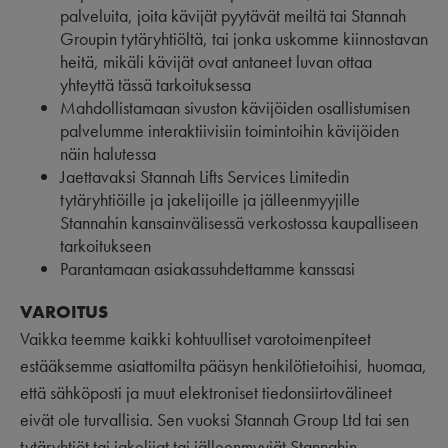
palveluita, joita kävijät pyytävät meiltä tai Stannah
Groupin tytäryhtiöltä, tai jonka uskomme kiinnostavan
heitä, mikäli kävijät ovat antaneet luvan ottaa
yhteyttä tässä tarkoituksessa
Mahdollistamaan sivuston kävijöiden osallistumisen
palvelumme interaktiivisiin toimintoihin kävijöiden
näin halutessa
Jaettavaksi Stannah Lifts Services Limitedin
tytäryhtiöille ja jakelijoille ja jälleenmyyjille
Stannahin kansainvälisessä verkostossa kaupalliseen
tarkoitukseen
Parantamaan asiakassuhdettamme kanssasi
VAROITUS
Vaikka teemme kaikki kohtuulliset varotoimenpiteet
estääksemme asiattomilta pääsyn henkilötietoihisi, huomaa,
että sähköposti ja muut elektroniset tiedonsiirtovälineet
eivät ole turvallisia. Sen vuoksi Stannah Group Ltd tai sen
tytäryhtiöt tai jakelijat tai jälleenmyyjät Stannahin