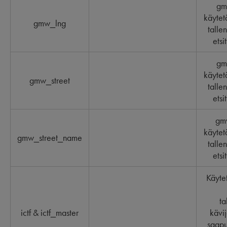
gm
käytet
gmw_lng
talle
etsi
gm
käytet
gmw_street
talle
etsi
gmw
käytet
gmw_street_name
talle
etsi
Käyte
ta
ictf & ictf_master
kävij
saapu