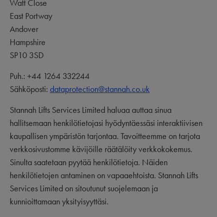
Watt Close
East Portway
Andover
Hampshire
SP10 3SD
Puh.: +44 1264 332244
Sähköposti:
dataprotection@stannah.co.uk
Stannah Lifts Services Limited haluaa auttaa sinua
hallitsemaan henkilötietojasi hyödyntäessäsi interaktiivisen
kaupallisen ympäristön tarjontaa. Tavoitteemme on tarjota
verkkosivustomme kävijöille räätälöity verkkokokemus.
Sinulta saatetaan pyytää henkilötietoja. Näiden
henkilötietojen antaminen on vapaaehtoista. Stannah Lifts
Services Limited on sitoutunut suojelemaan ja
kunnioittamaan yksityisyyttäsi.