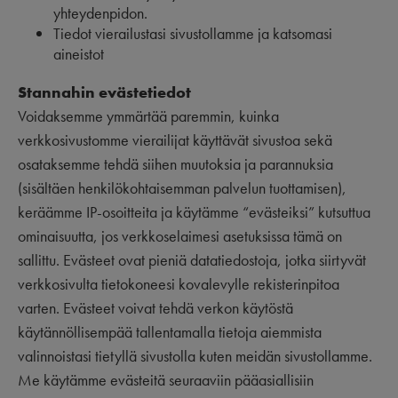
yhteydenpidon.
Tiedot vierailustasi sivustollamme ja katsomasi
aineistot
Stannahin evästetiedot
Voidaksemme ymmärtää paremmin, kuinka
verkkosivustomme vierailijat käyttävät sivustoa sekä
osataksemme tehdä siihen muutoksia ja parannuksia
(sisältäen henkilökohtaisemman palvelun tuottamisen),
keräämme IP-osoitteita ja käytämme “evästeiksi” kutsuttua
ominaisuutta, jos verkkoselaimesi asetuksissa tämä on
sallittu. Evästeet ovat pieniä datatiedostoja, jotka siirtyvät
verkkosivulta tietokoneesi kovalevylle rekisterinpitoa
varten. Evästeet voivat tehdä verkon käytöstä
käytännöllisempää tallentamalla tietoja aiemmista
valinnoistasi tietyllä sivustolla kuten meidän sivustollamme.
Me käytämme evästeitä seuraaviin pääasiallisiin