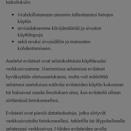
tarkoituksiin:
Mahdollistamaan aiemmin tallentamiesi tietojen
käytön
arvioidaksemme kävijämäärää ja sivuston
käyttötapoja
sekä avuksi sivusisällön ja mainosten
kohdentamiseen.
Asetetut evästeet ovat selainkohtaisia käyttäessäsi
verkkosivuamme. Useimmissa selaimissa evästeet
hyväksytään oletusasetuksena, mutta voit määrittää
selaimesi asetuksissa estäväsi evästeiden käytön kokonaan
tai haluavasi saada ilmoituksen aina, kun evästeitä ollaan
siirtämässä tietokoneellesi.
Evästeet ovat pieniä datatiedostoja, jotka siirtyvät
verkkosivustolta tietokoneellesi, tabletille tai älypuhelimelle
selatessasi verkkosivua. Näiden evästeiden avulla