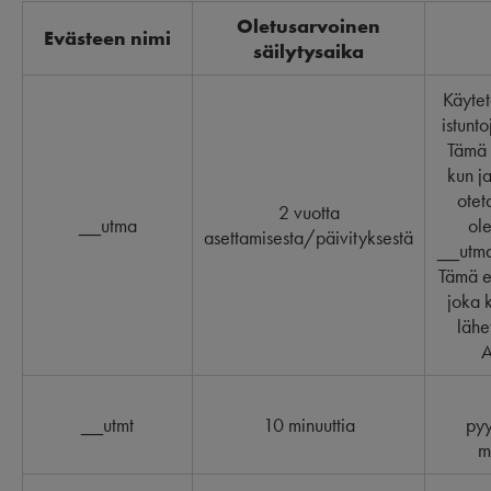
Oletusarvoinen
Evästeen nimi
säilytysaika
Käytet
istunt
Tämä 
kun ja
otet
2 vuotta
__utma
ol
asettamisesta/päivityksestä
__utma-
Tämä e
joka k
lähe
A
__utmt
10 minuuttia
py
m