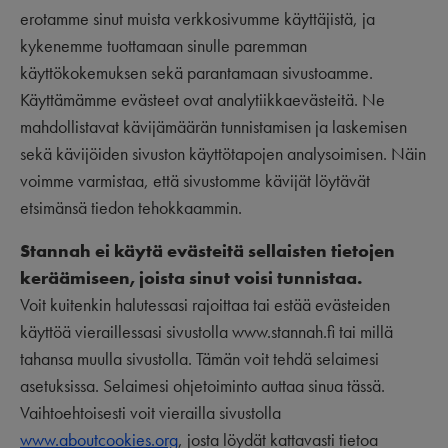
erotamme sinut muista verkkosivumme käyttäjistä, ja
kykenemme tuottamaan sinulle paremman
käyttökokemuksen sekä parantamaan sivustoamme.
Käyttämämme evästeet ovat analytiikkaevästeitä. Ne
mahdollistavat kävijämäärän tunnistamisen ja laskemisen
sekä kävijöiden sivuston käyttötapojen analysoimisen. Näin
voimme varmistaa, että sivustomme kävijät löytävät
etsimänsä tiedon tehokkaammin.
Stannah ei käytä evästeitä sellaisten tietojen
keräämiseen, joista sinut voisi tunnistaa.
Voit kuitenkin halutessasi rajoittaa tai estää evästeiden
käyttöä vieraillessasi sivustolla www.stannah.fi tai millä
tahansa muulla sivustolla. Tämän voit tehdä selaimesi
asetuksissa. Selaimesi ohjetoiminto auttaa sinua tässä.
Vaihtoehtoisesti voit vierailla sivustolla
www.aboutcookies.org
, josta löydät kattavasti tietoa