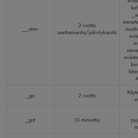
eväs
keh
_s
menete
2 vuotta
__utmv
muutt
asettamisesta/päivityksestä
eväs
m
mene
eväste
ker
lähe
A
Käyte
_ga
2 vuotta
e
_gat
10 minuuttia
py
m