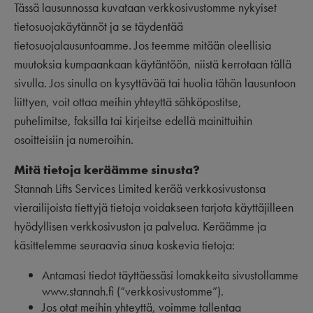
Tässä lausunnossa kuvataan verkkosivustomme nykyiset
tietosuojakäytännöt ja se täydentää
tietosuojalausuntoamme. Jos teemme mitään oleellisia
muutoksia kumpaankaan käytäntöön, niistä kerrotaan tällä
sivulla. Jos sinulla on kysyttävää tai huolia tähän lausuntoon
liittyen, voit ottaa meihin yhteyttä sähköpostitse,
puhelimitse, faksilla tai kirjeitse edellä mainittuihin
osoitteisiin ja numeroihin.
Mitä tietoja keräämme sinusta?
Stannah Lifts Services Limited kerää verkkosivustonsa
vierailijoista tiettyjä tietoja voidakseen tarjota käyttäjilleen
hyödyllisen verkkosivuston ja palvelua. Keräämme ja
käsittelemme seuraavia sinua koskevia tietoja:
Antamasi tiedot täyttäessäsi lomakkeita sivustollamme
www.stannah.fi (“verkkosivustomme”).
Jos otat meihin yhteyttä, voimme tallentaa