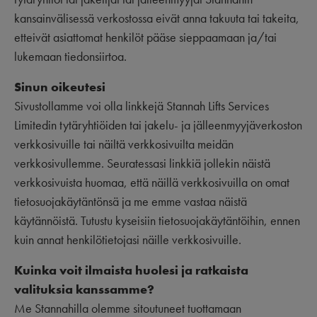
kansainvälisessä verkostossa eivät anna takuuta tai takeita,
etteivät asiattomat henkilöt pääse sieppaamaan ja/tai
lukemaan tiedonsiirtoa.
Sinun oikeutesi
Sivustollamme voi olla linkkejä Stannah Lifts Services
Limitedin tytäryhtiöiden tai jakelu- ja jälleenmyyjäverkoston
verkkosivuille tai näiltä verkkosivuilta meidän
verkkosivullemme. Seuratessasi linkkiä jollekin näistä
verkkosivuista huomaa, että näillä verkkosivuilla on omat
tietosuojakäytäntönsä ja me emme vastaa näistä
käytännöistä. Tutustu kyseisiin tietosuojakäytäntöihin, ennen
kuin annat henkilötietojasi näille verkkosivuille.
Kuinka voit ilmaista huolesi ja ratkaista
valituksia kanssamme?
Me Stannahilla olemme sitoutuneet tuottamaan