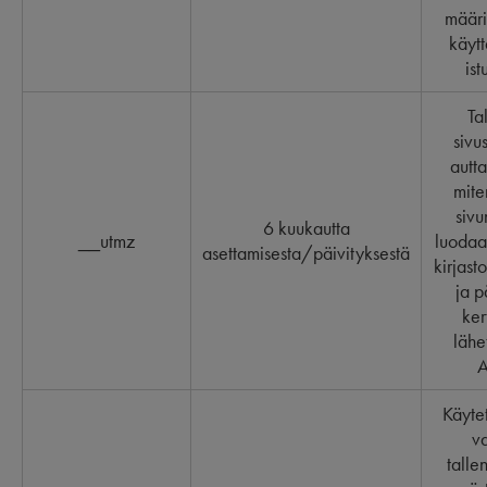
määri
käytt
ist
Ta
sivus
autta
mite
sivu
6 kuukautta
__utmz
luodaa
asettamisesta/päivityksestä
kirjast
ja p
ker
lähe
A
Käyte
va
talle