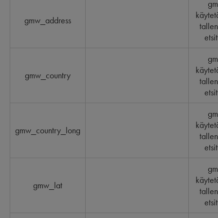
gm
käytet
gmw_address
talle
etsi
gm
käytet
gmw_country
talle
etsi
gm
käytet
gmw_country_long
talle
etsi
gm
käytet
gmw_lat
talle
etsi