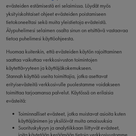
evästeiden estämisestä eri selaimissa. Löydät myös
yksityiskohtaiset ohjeet evästeiden poistamiseen
tietokoneeltasi sekä muita yleistietoja evästeistä.
Älypuhelimesi selaimen osalta sinun on etsittävä vastaavaa
tietoa puhelimesi käyttöohjeesta.
Huomaa kuitenkin, että evästeiden käytön rajoittaminen
saattaa vaikuttaa verkkosivuston toimintojen
käytettävyyteen ja käyttäjäkokemukseen.
Stannah käyttää useita toimittajia, jotka asettavat
erityisevästeitä verkkosivulle puolestamme voidakseen
toimittaa tarjoamansa palvelut. Käytössä on erilaisia
evästeitä:
Toiminnalliset evästeet, jotka muistavat asioita kuten
käyttäjänimen ja yksilöivät muita omaisuuksia
Suorituskykyyn ja analytiikkaan liittyvät evästeet,
joita käytetään keräämään tietoja verkkosivustomme