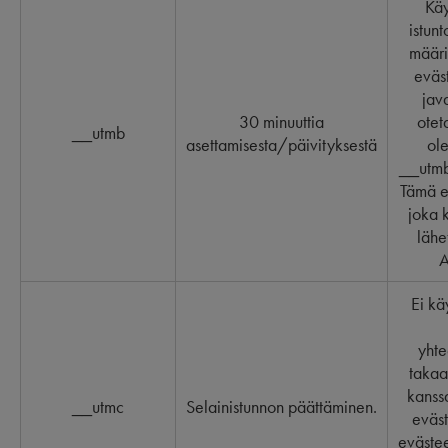
Käy
istun
määri
eväs
java
30 minuuttia
otet
__utmb
asettamisesta/päivityksestä
ol
__utmb-
Tämä e
joka k
lähe
A
Ei kä
yht
takaa
kanss
__utmc
Selainistunnon päättäminen.
eväst
eväste