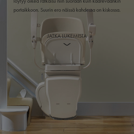
löytyy oikea ratkaisu niin suoraan kuin kaarevaankin
portaikkoon. Suurin ero näissä kahdessa on kiskossa.
JATKA LUKEMISTA