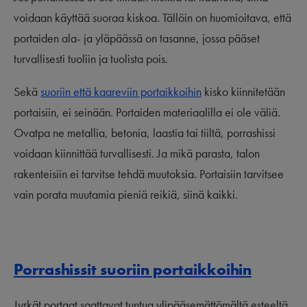
voidaan käyttää suoraa kiskoa. Tällöin on huomioitava, että
portaiden ala- ja yläpäässä on tasanne, jossa pääset
turvallisesti tuoliin ja tuolista pois.
Sekä
suoriin että kaareviin portaikkoihin
kisko kiinnitetään
portaisiin, ei seinään. Portaiden materiaalilla ei ole väliä.
Ovatpa ne metallia, betonia, laastia tai tiiltä, porrashissi
voidaan kiinnittää turvallisesti. Ja mikä parasta, talon
rakenteisiin ei tarvitse tehdä muutoksia. Portaisiin tarvitsee
vain porata muutamia pieniä reikiä, siinä kaikki.
Porrashissit suoriin portaikkoihin
Jyrkät portaat saattavat tuntua ylipääsemättömältä esteeltä.