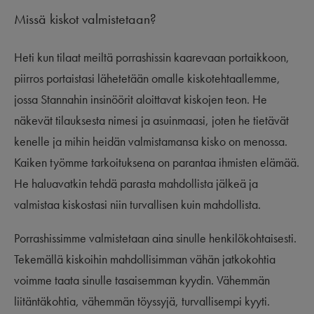
Missä kiskot valmistetaan?
Heti kun tilaat meiltä porrashissin kaarevaan portaikkoon,
piirros portaistasi lähetetään omalle kiskotehtaallemme,
jossa Stannahin insinöörit aloittavat kiskojen teon. He
näkevät tilauksesta nimesi ja asuinmaasi, joten he tietävät
kenelle ja mihin heidän valmistamansa kisko on menossa.
Kaiken työmme tarkoituksena on parantaa ihmisten elämää.
He haluavatkin tehdä parasta mahdollista jälkeä ja
valmistaa kiskostasi niin turvallisen kuin mahdollista.
Porrashissimme valmistetaan aina sinulle henkilökohtaisesti.
Tekemällä kiskoihin mahdollisimman vähän jatkokohtia
voimme taata sinulle tasaisemman kyydin. Vähemmän
liitäntäkohtia, vähemmän töyssyjä, turvallisempi kyyti.