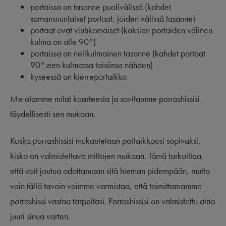
portaissa on tasanne puolivälissä (kahdet
samansuuntaiset portaat, joiden välissä tasanne)
portaat ovat viuhkamaiset (kaksien portaiden välinen
kulma on alle 90°)
portaissa on nelikulmainen tasanne (kahdet portaat
90°:een kulmassa toisiinsa nähden)
kyseessä on kierreportaikko
Me otamme mitat kaarteesta ja sovitamme porrashissisi
täydellisesti sen mukaan.
Koska porrashissisi mukautetaan portaikkoosi sopivaksi,
kisko on valmistettava mittojen mukaan. Tämä tarkoittaa,
että voit joutua odottamaan sitä hieman pidempään, mutta
vain tällä tavoin voimme varmistaa, että toimittamamme
porrashissi vastaa tarpeitasi. Porrashissisi on valmistettu aina
juuri sinua varten.