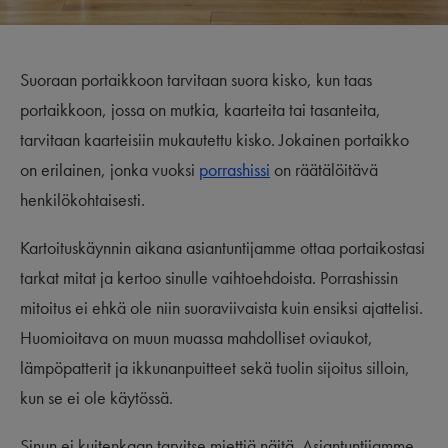
Suoraan portaikkoon tarvitaan suora kisko, kun taas
portaikkoon, jossa on mutkia, kaarteita tai tasanteita,
tarvitaan kaarteisiin mukautettu kisko. Jokainen portaikko
on erilainen, jonka vuoksi
porrashissi
on räätälöitävä
henkilökohtaisesti.
Kartoituskäynnin aikana asiantuntijamme ottaa portaikostasi
tarkat mitat ja kertoo sinulle vaihtoehdoista. Porrashissin
mitoitus ei ehkä ole niin suoraviivaista kuin ensiksi ajattelisi.
Huomioitava on muun muassa mahdolliset oviaukot,
lämpöpatterit ja ikkunanpuitteet sekä tuolin sijoitus silloin,
kun se ei ole käytössä.
Sinun ei kuitenkaan tarvitse miettiä näitä. Asiantuntijamme