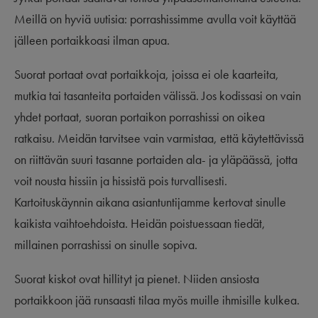
Meillä on hyviä uutisia: porrashissimme avulla voit käyttää
jälleen portaikkoasi ilman apua.
Suorat portaat ovat portaikkoja, joissa ei ole kaarteita,
mutkia tai tasanteita portaiden välissä. Jos kodissasi on vain
yhdet portaat, suoran portaikon porrashissi on oikea
ratkaisu. Meidän tarvitsee vain varmistaa, että käytettävissä
on riittävän suuri tasanne portaiden ala- ja yläpäässä, jotta
voit nousta hissiin ja hissistä pois turvallisesti.
Kartoituskäynnin aikana asiantuntijamme kertovat sinulle
kaikista vaihtoehdoista. Heidän poistuessaan tiedät,
millainen porrashissi on sinulle sopiva.
Suorat kiskot ovat hillityt ja pienet. Niiden ansiosta
portaikkoon jää runsaasti tilaa myös muille ihmisille kulkea.