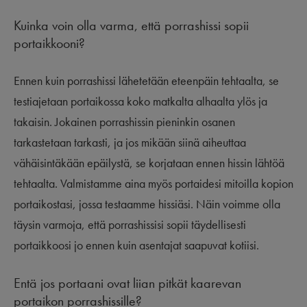
Kuinka voin olla varma, että porrashissi sopii
portaikkooni?
Ennen kuin porrashissi lähetetään eteenpäin tehtaalta, se
testiajetaan portaikossa koko matkalta alhaalta ylös ja
takaisin. Jokainen porrashissin pieninkin osanen
tarkastetaan tarkasti, ja jos mikään siinä aiheuttaa
vähäisintäkään epäilystä, se korjataan ennen hissin lähtöä
tehtaalta. Valmistamme aina myös portaidesi mitoilla kopion
portaikostasi, jossa testaamme hissiäsi. Näin voimme olla
täysin varmoja, että porrashissisi sopii täydellisesti
portaikkoosi jo ennen kuin asentajat saapuvat kotiisi.
Entä jos portaani ovat liian pitkät kaarevan
portaikon porrashissille?