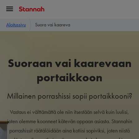
Aloitussivu
Suora vai kaareva
Suoraan vai kaarevaan
portaikkoon
Millainen porrashissi sopii portaikkooni?
Vastaus ei välttämättä ole niin itsestään selvä kuin luulisi,
joten olemme koonneet kätevän oppaan asiasta. Stannahin
porrashissit räätälöidään aina kotiisi sopiviksi, joten niistä