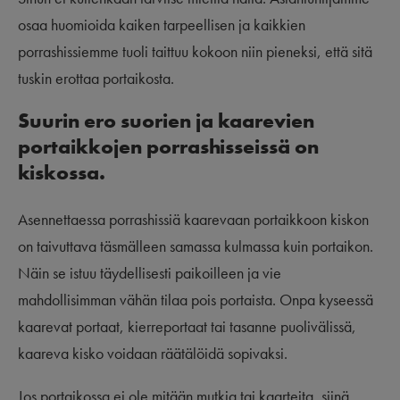
osaa huomioida kaiken tarpeellisen ja kaikkien
porrashissiemme tuoli taittuu kokoon niin pieneksi, että sitä
tuskin erottaa portaikosta.
Suurin ero suorien ja kaarevien
portaikkojen porrashisseissä on
kiskossa.
Asennettaessa porrashissiä kaarevaan portaikkoon kiskon
on taivuttava täsmälleen samassa kulmassa kuin portaikon.
Näin se istuu täydellisesti paikoilleen ja vie
mahdollisimman vähän tilaa pois portaista. Onpa kyseessä
kaarevat portaat, kierreportaat tai tasanne puolivälissä,
kaareva kisko voidaan räätälöidä sopivaksi.
Jos portaikossa ei ole mitään mutkia tai kaarteita, siinä