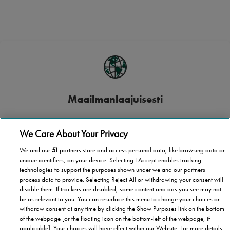
Maailmanlaajuisesti
Stannah toimii yli 40 maassa.
We Care About Your Privacy
We and our
51
partners store and access personal data, like browsing data or
unique identifiers, on your device. Selecting I Accept enables tracking
technologies to support the purposes shown under we and our partners
process data to provide. Selecting Reject All or withdrawing your consent will
Paikallisesti
disable them. If trackers are disabled, some content and ads you see may not
be as relevant to you. You can resurface this menu to change your choices or
Asuitpa missä tahansa Suomessa, Stannah tulee luoksesi.
withdraw consent at any time by clicking the Show Purposes link on the bottom
of the webpage [or the floating icon on the bottom-left of the webpage, if
applicable] .Your choices will have effect within our Website. For more details,