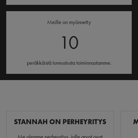
Meille on myönnetty
10
peräkkäistä tunnustusta toiminnastamme.
STANNAH ON PERHEYRITYS
M
Me olemme perheyritys, jolle arvot ovat