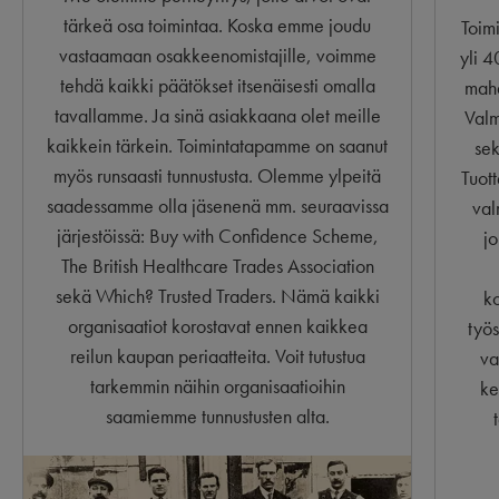
tärkeä osa toimintaa. Koska emme joudu
Toim
vastaamaan osakkeenomistajille, voimme
yli 
tehdä kaikki päätökset itsenäisesti omalla
mahd
tavallamme. Ja sinä asiakkaana olet meille
Valm
kaikkein tärkein. Toimintatapamme on saanut
se
myös runsaasti tunnustusta. Olemme ylpeitä
Tuot
saadessamme olla jäsenenä mm. seuraavissa
val
järjestöissä: Buy with Confidence Scheme,
j
The British Healthcare Trades Association
sekä Which? Trusted Traders. Nämä kaikki
ko
organisaatiot korostavat ennen kaikkea
työ
reilun kaupan periaatteita. Voit tutustua
va
tarkemmin näihin organisaatioihin
ke
saamiemme tunnustusten alta.