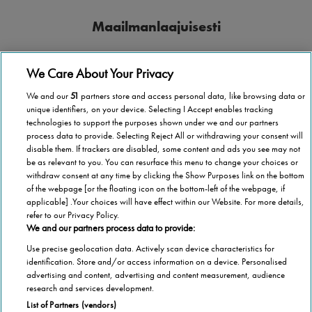
Maailmanlaajuisesti
Stannah toimii yli 40 maassa.
We Care About Your Privacy
We and our
51
partners store and access personal data, like browsing data or
unique identifiers, on your device. Selecting I Accept enables tracking
technologies to support the purposes shown under we and our partners
process data to provide. Selecting Reject All or withdrawing your consent will
Paikallisesti
disable them. If trackers are disabled, some content and ads you see may not
be as relevant to you. You can resurface this menu to change your choices or
Asuitpa missä tahansa Suomessa, Stannah tulee luoksesi.
withdraw consent at any time by clicking the Show Purposes link on the bottom
of the webpage [or the floating icon on the bottom-left of the webpage, if
applicable] .Your choices will have effect within our Website. For more details,
refer to our Privacy Policy.
We and our partners process data to provide:
Use precise geolocation data. Actively scan device characteristics for
1 000 000 porrashissiä
identification. Store and/or access information on a device. Personalised
advertising and content, advertising and content measurement, audience
Stannah on asentanut yli 1 000 000 porrashissiä
research and services development.
List of Partners (vendors)