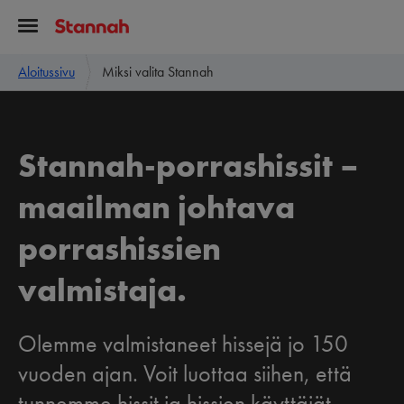
Aloitussivu
Miksi valita Stannah
Stannah-porrashissit –
maailman johtava
porrashissien
valmistaja.
Olemme valmistaneet hissejä jo 150
vuoden ajan. Voit luottaa siihen, että
tunnemme hissit ja hissien käyttäjät.