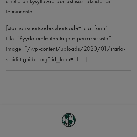
sinulla on kysyttävää porrashissisi akuista tai
toiminnasta.
[stannah-shortcodes shortcode=”cta_form”
title=”Pyydä maksuton tarjous porrashissistä”
image=”/wp-content/uploads/2020/01/starla-
stairlift-guide.png” id_form=”11″ ]