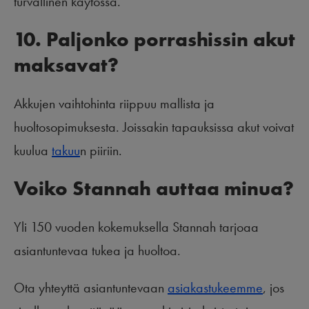
turvallinen käytössä.
10. Paljonko porrashissin akut
maksavat?
Akkujen vaihtohinta riippuu mallista ja
huoltosopimuksesta. Joissakin tapauksissa akut voivat
kuulua
takuu
n piiriin.
Voiko Stannah auttaa minua?
Yli 150 vuoden kokemuksella Stannah tarjoaa
asiantuntevaa tukea ja huoltoa.
Ota yhteyttä asiantuntevaan
asiakastukeemme
, jos