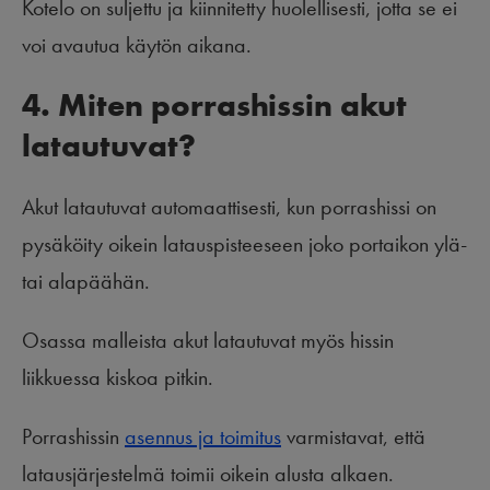
Kotelo on suljettu ja kiinnitetty huolellisesti, jotta se ei
voi avautua käytön aikana.
4. Miten porrashissin akut
latautuvat?
Akut latautuvat automaattisesti, kun porrashissi on
pysäköity oikein latauspisteeseen joko portaikon ylä-
tai alapäähän.
Osassa malleista akut latautuvat myös hissin
liikkuessa kiskoa pitkin.
Porrashissin
asennus ja toimitus
varmistavat, että
latausjärjestelmä toimii oikein alusta alkaen.