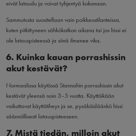
eivät lataudu ja voivat tyhjentyä kokonaan.
Sammutusta suositellaan vain poikkeustilanteissa,
kuten pitkittyneen sähkökatkon aikana tai jos hissi ei
ole latauspisteessä ja siinä ilmenee vika.
6. Kuinka kauan porrashissin
akut kestävät?
Normaalissa käytössä Stannahin porrashissin akut
kestävät yleensä noin 3–5 vuotta. Käyttöikään
vaikuttavat käyttötiheys ja se, pysäköidäänkö hissi
säännöllisesti latauspisteeseen.
7. Mistä tiedän, milloin akut