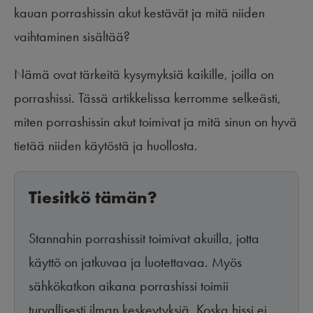
kauan porrashissin akut kestävät ja mitä niiden
vaihtaminen sisältää?
Nämä ovat tärkeitä kysymyksiä kaikille, joilla on
porrashissi. Tässä artikkelissa kerromme selkeästi,
miten porrashissin akut toimivat ja mitä sinun on hyvä
tietää niiden käytöstä ja huollosta.
Tiesitkö tämän?
Stannahin porrashissit toimivat akuilla, jotta
käyttö on jatkuvaa ja luotettavaa. Myös
sähkökatkon aikana porrashissi toimii
turvallisesti ilman keskeytyksiä. Koska hissi ei