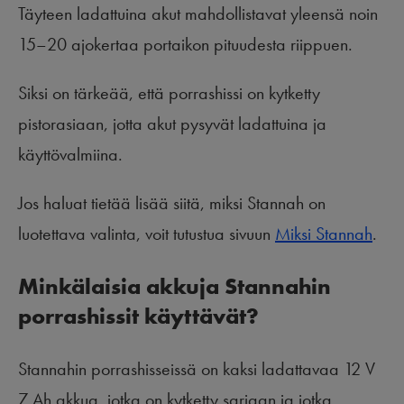
Täyteen ladattuina akut mahdollistavat yleensä noin
15–20 ajokertaa portaikon pituudesta riippuen.
Siksi on tärkeää, että porrashissi on kytketty
pistorasiaan, jotta akut pysyvät ladattuina ja
käyttövalmiina.
Jos haluat tietää lisää siitä, miksi Stannah on
luotettava valinta, voit tutustua sivuun
Miksi Stannah
.
Minkälaisia akkuja Stannahin
porrashissit käyttävät?
Stannahin porrashisseissä on kaksi ladattavaa 12 V
7 Ah akkua, jotka on kytketty sarjaan ja jotka