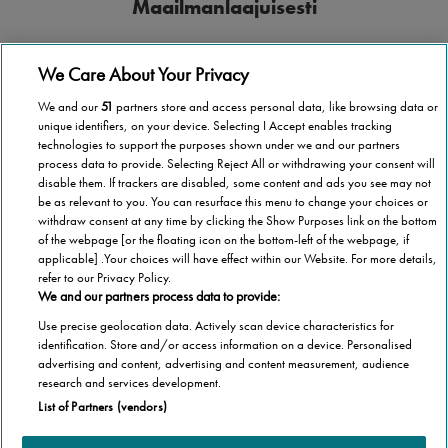
Maailmanlaajuisesti
Stannah toimii yli 40 maassa.
We Care About Your Privacy
We and our
51
partners store and access personal data, like browsing data or
unique identifiers, on your device. Selecting I Accept enables tracking
technologies to support the purposes shown under we and our partners
process data to provide. Selecting Reject All or withdrawing your consent will
Paikallisesti
disable them. If trackers are disabled, some content and ads you see may not
be as relevant to you. You can resurface this menu to change your choices or
Asuitpa missä tahansa Suomessa, Stannah tulee luoksesi.
withdraw consent at any time by clicking the Show Purposes link on the bottom
of the webpage [or the floating icon on the bottom-left of the webpage, if
applicable] .Your choices will have effect within our Website. For more details,
refer to our Privacy Policy.
We and our partners process data to provide:
Use precise geolocation data. Actively scan device characteristics for
1 000 000 porrashissiä
identification. Store and/or access information on a device. Personalised
advertising and content, advertising and content measurement, audience
Stannah on asentanut yli 1 000 000 porrashissiä
research and services development.
List of Partners (vendors)