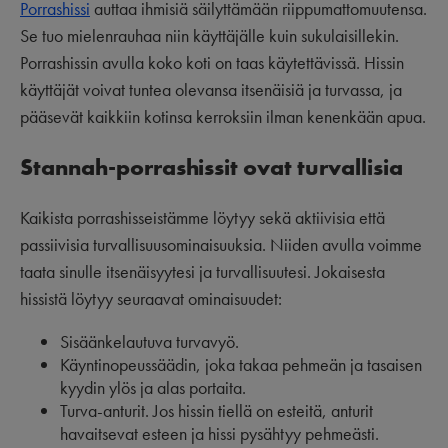
Porrashissi
auttaa ihmisiä säilyttämään riippumattomuutensa.
Se tuo mielenrauhaa niin käyttäjälle kuin sukulaisillekin.
Porrashissin avulla koko koti on taas käytettävissä. Hissin
käyttäjät voivat tuntea olevansa itsenäisiä ja turvassa, ja
pääsevät kaikkiin kotinsa kerroksiin ilman kenenkään apua.
Stannah-porrashissit ovat turvallisia
Kaikista porrashisseistämme löytyy sekä aktiivisia että
passiivisia turvallisuusominaisuuksia. Niiden avulla voimme
taata sinulle itsenäisyytesi ja turvallisuutesi. Jokaisesta
hissistä löytyy seuraavat ominaisuudet:
Sisäänkelautuva turvavyö.
Käyntinopeussäädin, joka takaa pehmeän ja tasaisen
kyydin ylös ja alas portaita.
Turva-anturit. Jos hissin tiellä on esteitä, anturit
havaitsevat esteen ja hissi pysähtyy pehmeästi.