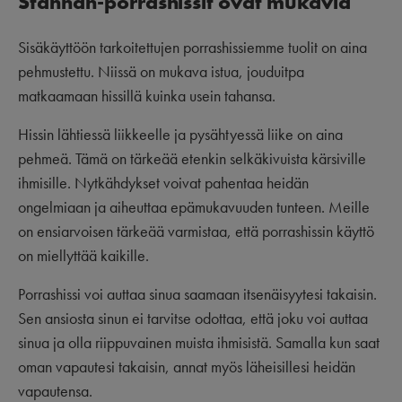
Stannah-porrashissit ovat mukavia
Sisäkäyttöön tarkoitettujen porrashissiemme tuolit on aina
pehmustettu. Niissä on mukava istua, jouduitpa
matkaamaan hissillä kuinka usein tahansa.
Hissin lähtiessä liikkeelle ja pysähtyessä liike on aina
pehmeä. Tämä on tärkeää etenkin selkäkivuista kärsiville
ihmisille. Nytkähdykset voivat pahentaa heidän
ongelmiaan ja aiheuttaa epämukavuuden tunteen. Meille
on ensiarvoisen tärkeää varmistaa, että porrashissin käyttö
on miellyttää kaikille.
Porrashissi voi auttaa sinua saamaan itsenäisyytesi takaisin.
Sen ansiosta sinun ei tarvitse odottaa, että joku voi auttaa
sinua ja olla riippuvainen muista ihmisistä. Samalla kun saat
oman vapautesi takaisin, annat myös läheisillesi heidän
vapautensa.