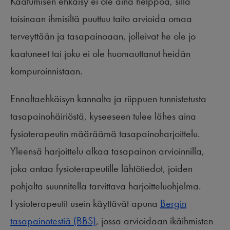
Kaatumisen ehkäisy ei ole aina helppoa, sillä
toisinaan ihmisiltä puuttuu taito arvioida omaa
terveyttään ja tasapainoaan, jolleivat he ole jo
kaatuneet tai joku ei ole huomauttanut heidän
kompuroinnistaan.
Ennaltaehkäisyn kannalta ja riippuen tunnistetusta
tasapainohäiriöstä, kyseeseen tulee lähes aina
fysioterapeutin määräämä tasapainoharjoittelu.
Yleensä harjoittelu alkaa tasapainon arvioinnilla,
joka antaa fysioterapeutille lähtötiedot, joiden
pohjalta suunnitella tarvittava harjoitteluohjelma.
Fysioterapeutit usein käyttävät apuna
Bergin
tasapainotestiä (BBS)
, jossa arvioidaan ikäihmisten