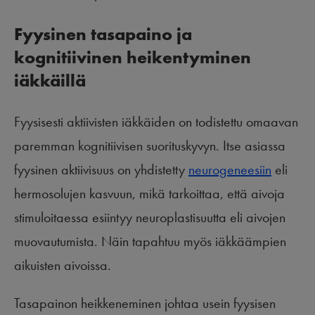
Fyysinen tasapaino ja
kognitiivinen heikentyminen
iäkkäillä
Fyysisesti aktiivisten iäkkäiden on todistettu omaavan
paremman kognitiivisen suorituskyvyn. Itse asiassa
fyysinen aktiivisuus on yhdistetty
neurogeneesiin
eli
hermosolujen kasvuun, mikä tarkoittaa, että aivoja
stimuloitaessa esiintyy neuroplastisuutta eli aivojen
muovautumista. Näin tapahtuu myös iäkkäämpien
aikuisten aivoissa.
Tasapainon heikkeneminen johtaa usein fyysisen