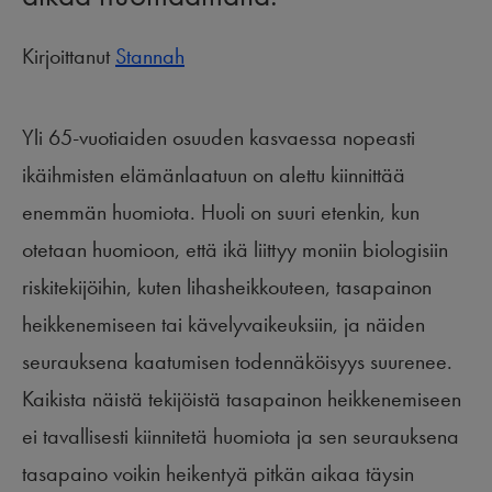
Kirjoittanut
Stannah
Yli 65-vuotiaiden osuuden kasvaessa nopeasti
ikäihmisten elämänlaatuun on alettu kiinnittää
enemmän huomiota. Huoli on suuri etenkin, kun
otetaan huomioon, että ikä liittyy moniin biologisiin
riskitekijöihin, kuten lihasheikkouteen, tasapainon
heikkenemiseen tai kävelyvaikeuksiin, ja näiden
seurauksena kaatumisen todennäköisyys suurenee.
Kaikista näistä tekijöistä tasapainon heikkenemiseen
ei tavallisesti kiinnitetä huomiota ja sen seurauksena
tasapaino voikin heikentyä pitkän aikaa täysin