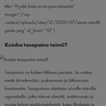
title=”Pyydä hinta-arvio porrashissistä”
image=”/wp-
content/uploads/sites/21/2020/07/siena-stairlift-
guide.png” id_form=”10″ ]
Kuinka tasapaino toimii?
Tasapaino on kaiken liikkeen perusta. Se auttaa
meitä kävelemään, juoksemaan ja liikkumaan
kaatumatta. Tasapainoa ohjataan aivoille tulevilla
signaaleilla, jotka tulevat silmistä, sisäkorvasta ja
muista kehon aistijärjestelmistä, kuten lihaksista ja