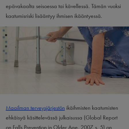
epävakaalta seisoessa tai kävellessä. Tämän vuoksi
kaatumisriski lisääntyy ihmisen ikääntyessä.
Maailman terveysjärjestön
ikäihmisten kaatumisten
ehkäisyä käsittelevässä julkaisussa (Global Report
on Falls Prevention in Older Age, 2007, s. 5) on