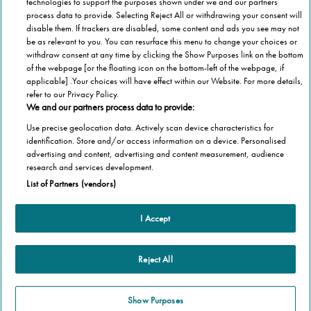
technologies to support the purposes shown under we and our partners
process data to provide. Selecting Reject All or withdrawing your consent will
Paikallisesti
disable them. If trackers are disabled, some content and ads you see may not
be as relevant to you. You can resurface this menu to change your choices or
Asuitpa missä tahansa Suomessa, Stannah tulee luoksesi.
withdraw consent at any time by clicking the Show Purposes link on the bottom
of the webpage [or the floating icon on the bottom-left of the webpage, if
applicable] .Your choices will have effect within our Website. For more details,
refer to our Privacy Policy.
We and our partners process data to provide:
Use precise geolocation data. Actively scan device characteristics for
1 000 000 porrashissiä
identification. Store and/or access information on a device. Personalised
advertising and content, advertising and content measurement, audience
Stannah on asentanut yli 1 000 000 porrashissiä
research and services development.
List of Partners (vendors)
I Accept
Tuotteet
Kaareviin portaikkoihin
Muut tiedot
Reject All
Suoriin portaikkoihin
Ota yhteyttä
Show Purposes
Tietoja Stannahista
Stannah @ 2026