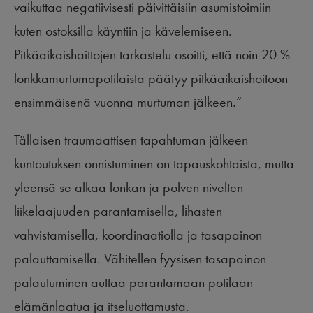
vaikuttaa negatiivisesti päivittäisiin asumistoimiin
kuten ostoksilla käyntiin ja kävelemiseen.
Pitkäaikaishaittojen tarkastelu osoitti, että noin 20 %
lonkkamurtumapotilaista päätyy pitkäaikaishoitoon
ensimmäisenä vuonna murtuman jälkeen.”
Tällaisen traumaattisen tapahtuman jälkeen
kuntoutuksen onnistuminen on tapauskohtaista, mutta
yleensä se alkaa lonkan ja polven nivelten
liikelaajuuden parantamisella, lihasten
vahvistamisella, koordinaatiolla ja tasapainon
palauttamisella. Vähitellen fyysisen tasapainon
palautuminen auttaa parantamaan potilaan
elämänlaatua ja itseluottamusta.