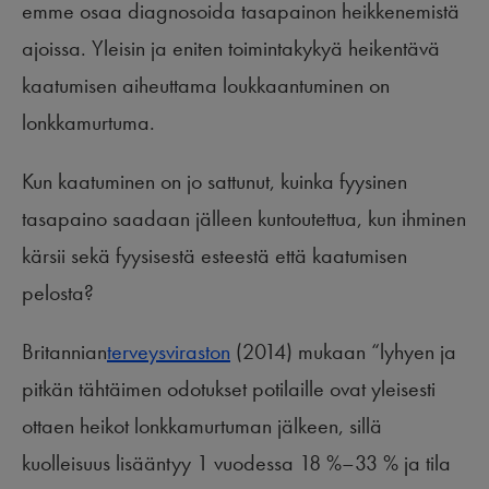
emme osaa diagnosoida tasapainon heikkenemistä
ajoissa. Yleisin ja eniten toimintakykyä heikentävä
kaatumisen aiheuttama loukkaantuminen on
lonkkamurtuma.
Kun kaatuminen on jo sattunut, kuinka fyysinen
tasapaino saadaan jälleen kuntoutettua, kun ihminen
kärsii sekä fyysisestä esteestä että kaatumisen
pelosta?
Britannian
terveysviraston
(2014) mukaan “lyhyen ja
pitkän tähtäimen odotukset potilaille ovat yleisesti
ottaen heikot lonkkamurtuman jälkeen, sillä
kuolleisuus lisääntyy 1 vuodessa 18 %–33 % ja tila