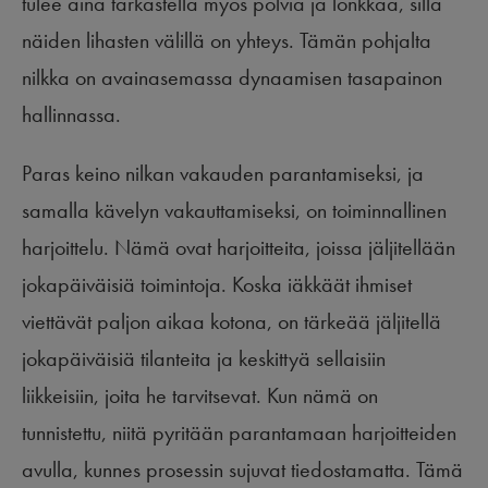
tulee aina tarkastella myös polvia ja lonkkaa, sillä
näiden lihasten välillä on yhteys. Tämän pohjalta
nilkka on avainasemassa dynaamisen tasapainon
hallinnassa.
Paras keino nilkan vakauden parantamiseksi, ja
samalla kävelyn vakauttamiseksi, on toiminnallinen
harjoittelu. Nämä ovat harjoitteita, joissa jäljitellään
jokapäiväisiä toimintoja. Koska iäkkäät ihmiset
viettävät paljon aikaa kotona, on tärkeää jäljitellä
jokapäiväisiä tilanteita ja keskittyä sellaisiin
liikkeisiin, joita he tarvitsevat. Kun nämä on
tunnistettu, niitä pyritään parantamaan harjoitteiden
avulla, kunnes prosessin sujuvat tiedostamatta. Tämä