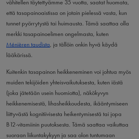
vähitellen täytettyämme 35 vuotta, saatat huomata,
että tasapainoaistissa on jotain pielessä vasta, kun
tunnet pyörrytystä tai huimausta. Tämä saattaa olla
merkki tasapainoelimen ongelmasta, kuten
Ménièren taudista
, ja tällöin onkin hyvä käydä
lääkärissä.
Kuitenkin tasapainon heikkeneminen voi johtua myös
muiden tekijöiden yhteisvaikutuksesta, kuten iästä
(joka jätetään usein huomiotta), näkökyvyn
heikkenemisestä, lihasheikkoudesta, ikääntymiseen
liittyvästä kognitiivisesta heikentymisestä tai jopa
B12-vitamiinin puutoksesta. Tämä saattaa vaikuttaa
suoraan liikuntakykyyn ja saa olon tuntumaan