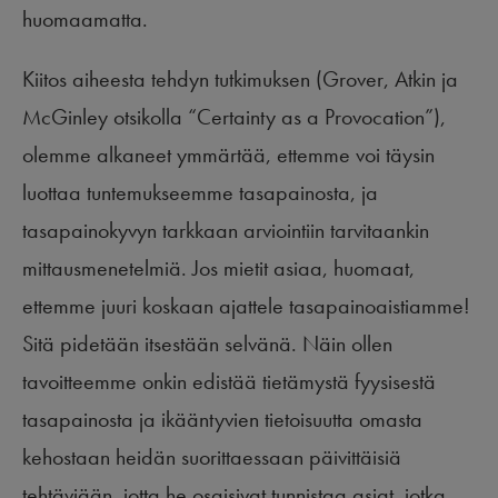
huomaamatta.
Kiitos aiheesta tehdyn tutkimuksen (Grover, Atkin ja
McGinley otsikolla “Certainty as a Provocation”),
olemme alkaneet ymmärtää, ettemme voi täysin
luottaa tuntemukseemme tasapainosta, ja
tasapainokyvyn tarkkaan arviointiin tarvitaankin
mittausmenetelmiä. Jos mietit asiaa, huomaat,
ettemme juuri koskaan ajattele tasapainoaistiamme!
Sitä pidetään itsestään selvänä. Näin ollen
tavoitteemme onkin edistää tietämystä fyysisestä
tasapainosta ja ikääntyvien tietoisuutta omasta
kehostaan heidän suorittaessaan päivittäisiä
tehtäviään, jotta he osaisivat tunnistaa asiat, jotka