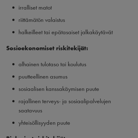
irralliset matot
riittämätön valaistus
halkeilleet tai epätasaiset jalkakäytävät
Sosioekonomiset riskitekij
ä
t:
alhainen tulotaso tai koulutus
puutteellinen asumus
sosiaalisen kanssakäymisen puute
rajallinen terveys- ja sosiaalipalvelujen
saatavuus
yhteisöllisyyden puute