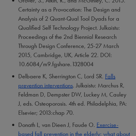
Grover, S., Atkin, R., and McGinley, C. 2015.
Certainty as a Provocation: The Design and
Analysis of 2 Quant-Qual Tool Dyads for a
Qualified Self Technology Project. Julkaistu:
Proceedings of the 2nd Biennial Research
Through Design Conference, 25-27 March
2015, Cambridge, UK, Article 22. DOI:
10.6084/m9.fgshare.1328004
Delbaere K, Sherrington C, Lord SR.
Falls
prevention interventions
. Julkaistu: Marchus R,
Feldman D, Dempster DW, Luckey M, Cauley
J, eds. Osteoporosis. 4th ed. Philadelphia, PA:
Elsevier; 2013:chap 70.
Donath L, van Dieen J, Faude O.
Exercise-
based fall prevention in the elderly: what about