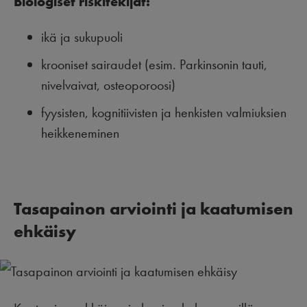
Biologiset riskitekij
ä
t:
ikä ja sukupuoli
krooniset sairaudet (esim. Parkinsonin tauti,
nivelvaivat, osteoporoosi)
fyysisten, kognitiivisten ja henkisten valmiuksien
heikkeneminen
Tasapainon arviointi ja kaatumisen
ehkäisy