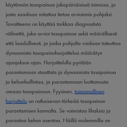
käytännön tasapainoa jokapäiväisissä toimissa, ja
josta saadaan mitattua tietoa arvioinnin pohjaksi.
Tavoitteena on käyttää tarkkaa diagnostista
välinettä, joka arvioi tasapainoa sekä määrällisesti
että laadullisesti, ja jonka pohjalta voidaan toteuttaa
dynaamista tasapainoharjoittelua määrätyn
ajanjakson ajan. Harjoittelulla pyritään
parantamaan staattista ja dynaamista tasapainoa
ja kehonhallintaa, ja parantamaan luottamusta
omaan tasapainoon. Fyysinen,
toiminnallinen
harjoittelu
on ratkaisevan tärkeää tasapainon
parantamisen kannalta. Se voimistaa lihaksia ja
parantaa kehon asentoa. Näillä molemmilla on