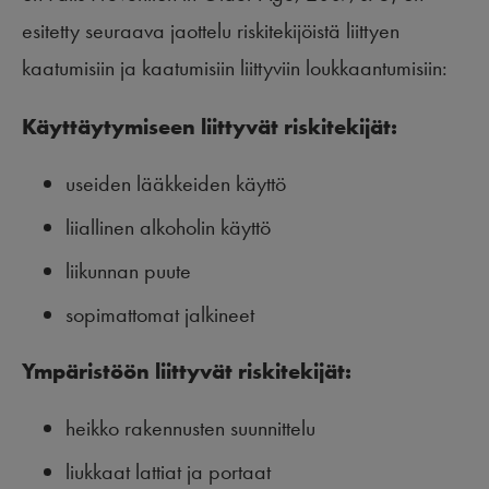
esitetty seuraava jaottelu riskitekijöistä liittyen
kaatumisiin ja kaatumisiin liittyviin loukkaantumisiin:
K
ä
ytt
ä
ytymiseen liittyv
ä
t riskitekij
ä
t:
useiden lääkkeiden käyttö
liiallinen alkoholin käyttö
liikunnan puute
sopimattomat jalkineet
Ymp
ä
rist
öö
n liittyv
ä
t riskitekij
ä
t:
heikko rakennusten suunnittelu
liukkaat lattiat ja portaat