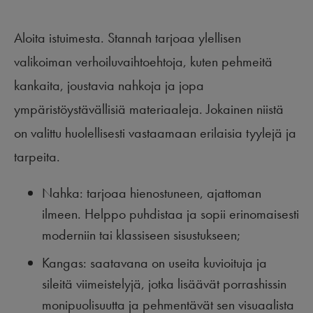
Aloita istuimesta. Stannah tarjoaa ylellisen
valikoiman verhoiluvaihtoehtoja, kuten pehmeitä
kankaita, joustavia nahkoja ja jopa
ympäristöystävällisiä materiaaleja. Jokainen niistä
on valittu huolellisesti vastaamaan erilaisia tyylejä ja
tarpeita.
Nahka: tarjoaa hienostuneen, ajattoman
ilmeen. Helppo puhdistaa ja sopii erinomaisesti
moderniin tai klassiseen sisustukseen;
Kangas: saatavana on useita kuvioituja ja
sileitä viimeistelyjä, jotka lisäävät porrashissin
monipuolisuutta ja pehmentävät sen visuaalista