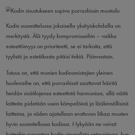
Kodin suunnittelussa jokaisella yksityiskohdalla on
merkitystä. Älä tyydy kompromisseihin – vaikka
esteettömyys on prioriteetti, se ei tarkoita, että
tyylistä ja estetiikasta pitäisi tinkiä. Päinvastoin.
Totuus on, että monien kodinomistajien yleinen
huolenaihe on, että porrashissit saattavat häiritä
heidän sisätilojensa esteettistä harmoniaa, sillä näitä
laitteita pidetään usein kömpelöinä ja lääkinnällisinä
laitteina, ja niiden ajatellaan erottuvan liikaa muuten
hyvin suunnitellussa kodissa. Nykyään ne voivat
kuitenkin parantaa kodin visuaalista vetovoimaa, kun