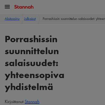
Aloitussivu
Julkaisut
Porrashissin suunnittelun salaisuudet: yhte
Porrashissin
suunnittelun
salaisuudet:
yhteensopiva
yhdistelmä
Kirjoittanut
Stannah