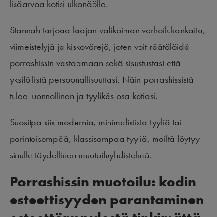
lisäarvoa kotisi ulkonäölle.
Stannah tarjoaa laajan valikoiman verhoilukankaita,
viimeistelyjä ja kiskovärejä, joten voit räätälöidä
porrashissin vastaamaan sekä sisustustasi että
yksilöllistä persoonallisuuttasi. Näin porrashissistä
tulee luonnollinen ja tyylikäs osa kotiasi.
Suositpa siis modernia, minimalistista tyyliä tai
perinteisempää, klassisempaa tyyliä, meiltä löytyy
sinulle täydellinen muotoiluyhdistelmä.
Porrashissin muotoilu: kodin
esteettisyyden parantaminen