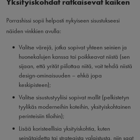
Yksityiskohdat ratkaisevat kaiken
Porrashissi sopii helposti nykyiseen sisustukseesi
näiden vinkkien avulla:
Valitse värejä, jotka sopivat yhteen seinien ja
huonekalujen kanssa tai poikkeavat niistä (sen
sijaan, että yrität piilottaa niitä, voit tehdä niistä
design-ominaisuuden – ehkä jopa
keskipisteen);
Valitse sisustustyyliisi sopivat mallit (pelkistetyn
tyylikäs moderneihin koteihin, yksityiskohtainen
perinteisiin tiloihin);
Lisää koristeellisia yksityiskohtia, kuten
seinätaidetta tai strategista valaistusta, niin saat