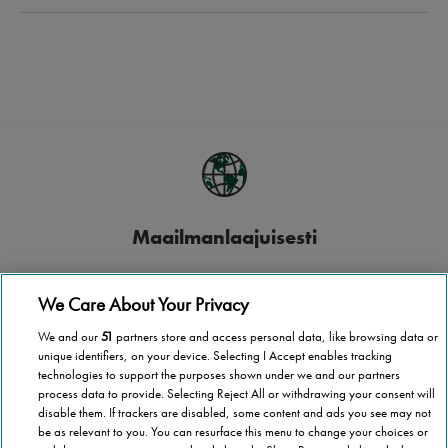
Maailmanlaajuisesti
Stannah toimii yli 40 maassa.
We Care About Your Privacy
We and our
51
partners store and access personal data, like browsing data or
unique identifiers, on your device. Selecting I Accept enables tracking
technologies to support the purposes shown under we and our partners
process data to provide. Selecting Reject All or withdrawing your consent will
Paikallisesti
disable them. If trackers are disabled, some content and ads you see may not
be as relevant to you. You can resurface this menu to change your choices or
Asuitpa missä tahansa Suomessa, Stannah tulee luoksesi.