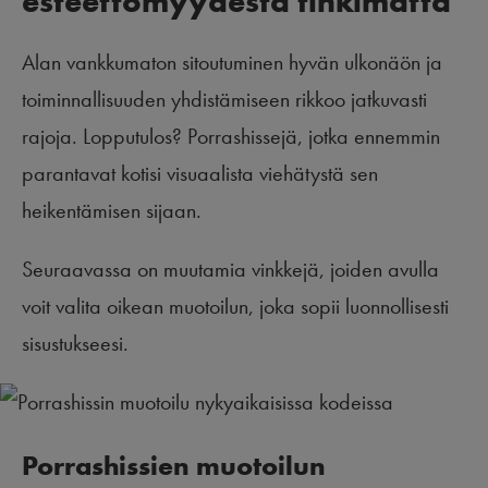
esteettömyydestä tinkimättä
Alan vankkumaton sitoutuminen hyvän ulkonäön ja
toiminnallisuuden yhdistämiseen rikkoo jatkuvasti
rajoja. Lopputulos? Porrashissejä, jotka ennemmin
parantavat kotisi visuaalista viehätystä sen
heikentämisen sijaan.
Seuraavassa on muutamia vinkkejä, joiden avulla
voit valita oikean muotoilun, joka sopii luonnollisesti
sisustukseesi.
Porrashissien muotoilun