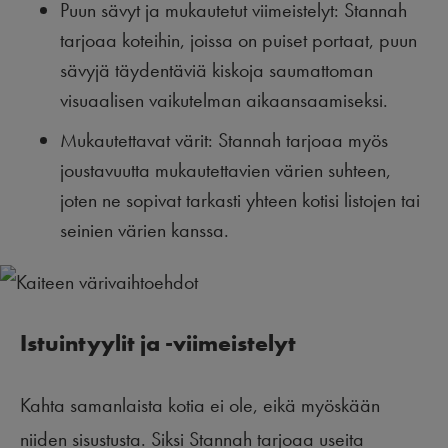
Puun sävyt ja mukautetut viimeistelyt: Stannah
tarjoaa koteihin, joissa on puiset portaat, puun
sävyjä täydentäviä kiskoja saumattoman
visuaalisen vaikutelman aikaansaamiseksi.
Mukautettavat värit: Stannah tarjoaa myös
joustavuutta mukautettavien värien suhteen,
joten ne sopivat tarkasti yhteen kotisi listojen tai
seinien värien kanssa.
Istuintyylit ja -viimeistelyt
Kahta samanlaista kotia ei ole, eikä myöskään
niiden sisustusta. Siksi Stannah tarjoaa useita